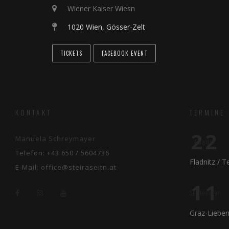
Wiener Kaiser Wiesn
1020 Wien, Gösser-Zelt
TICKETS
FACEBOOK EVENT
KONTAKT
TERMINE
22
Manuela Schreymayer
August
Telefon:
+43 650 / 5604736
Fladnitz / 
E-Mail:
office@steiraseitn.at
11
September
Graz-Liebe