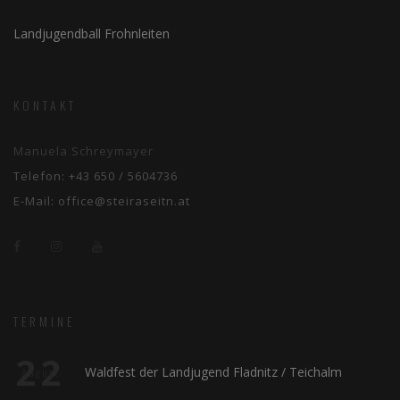
Landjugendball Frohnleiten
KONTAKT
Manuela Schreymayer
Telefon:
+43 650 / 5604736
E-Mail:
office@steiraseitn.at
TERMINE
22
Waldfest der Landjugend Fladnitz / Teichalm
August