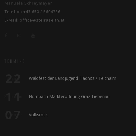
Manuela Schreymayer
Telefon:
+43 650 / 5604736
E-Mail:
office@steiraseitn.at
TERMINE
22
Waldfest der Landjugend Fladnitz / Teichalm
August
11
Hornbach Markteröffnung Graz-Liebenau
September
07
Volksrock
November