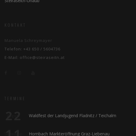
Steiraseitn-Urlaub
KONTAKT
Manuela Schreymayer
Telefon:
+43 650 / 5604736
E-Mail:
office@steiraseitn.at
TERMINE
22
Waldfest der Landjugend Fladnitz / Teichalm
August
11
Hornbach Markteröffnung Graz-Liebenau
September