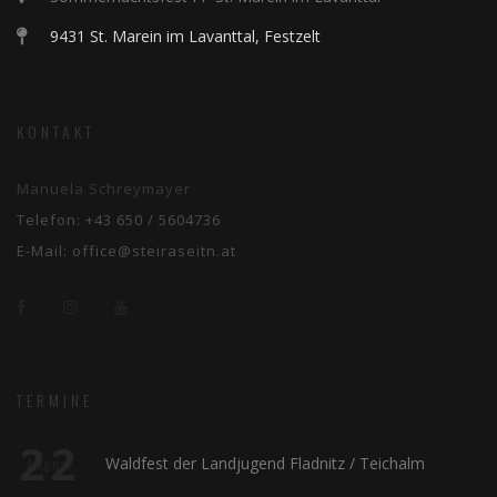
9431 St. Marein im Lavanttal, Festzelt
KONTAKT
Manuela Schreymayer
Telefon:
+43 650 / 5604736
E-Mail:
office@steiraseitn.at
TERMINE
22
Waldfest der Landjugend Fladnitz / Teichalm
August