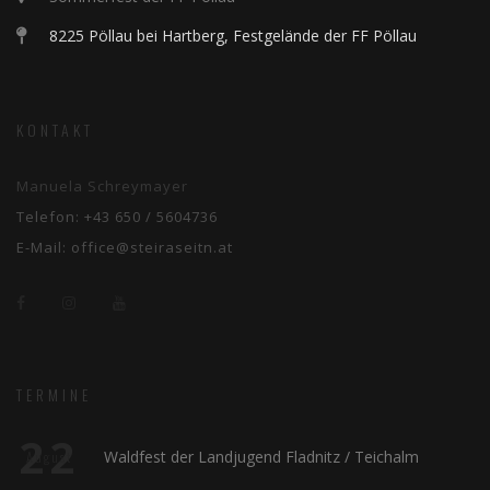
8225 Pöllau bei Hartberg, Festgelände der FF Pöllau
KONTAKT
Manuela Schreymayer
Telefon:
+43 650 / 5604736
E-Mail:
office@steiraseitn.at
TERMINE
22
Waldfest der Landjugend Fladnitz / Teichalm
August