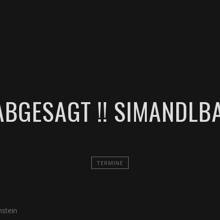
TERMINE
MUSIK
VIDEOS
DOWNLOADS
KO
 ABGESAGT !! SIMANDLB
TERMINE
nstein