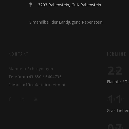
3203 Rabenstein, GuK Rabenstein
Simandlball der Landjugend Rabenstein
KONTAKT
TERMINE
22
Manuela Schreymayer
August
Telefon:
+43 650 / 5604736
Fladnitz / 
E-Mail:
office@steiraseitn.at
11
September
Graz-Liebe
07
November