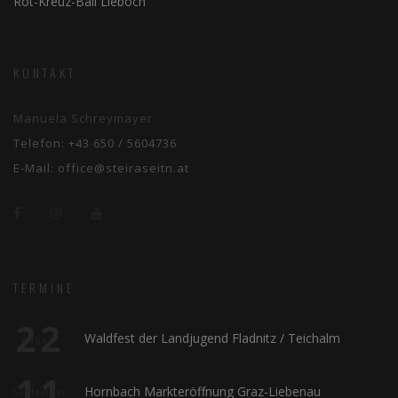
Rot-Kreuz-Ball Lieboch
KONTAKT
Manuela Schreymayer
Telefon:
+43 650 / 5604736
E-Mail:
office@steiraseitn.at
TERMINE
22
Waldfest der Landjugend Fladnitz / Teichalm
August
11
Hornbach Markteröffnung Graz-Liebenau
September