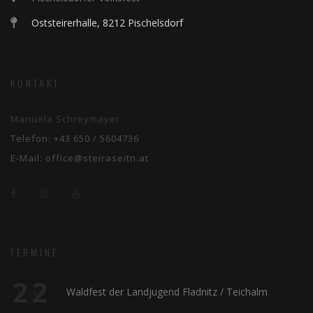
Oststeirerhalle, 8212 Pischelsdorf
KONTAKT
Manuela Schreymayer
Telefon:
+43 650 / 5604736
E-Mail:
office@steiraseitn.at
TERMINE
22
Waldfest der Landjugend Fladnitz / Teichalm
August