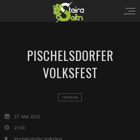
PISCHELSDORFER
VOLKSFEST
TERMINE
27. Mai 2022
21:00
Pischelsdorfer Volksfest