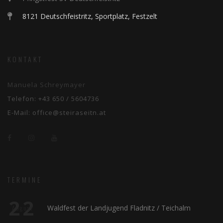
8121 Deutschfeistritz, Sportplatz, Festzelt
KONTAKT
Manuela Schreymayer
Telefon:
+43 650 / 5604736
E-Mail:
office@steiraseitn.at
TERMINE
22
Waldfest der Landjugend Fladnitz / Teichalm
August