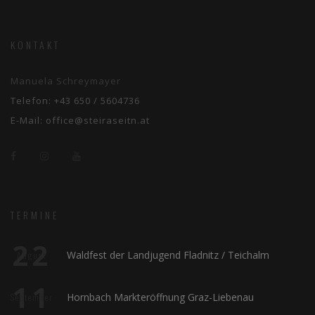
KONTAKT
Manuela Schreymayer
Telefon:
+43 650 / 5604736
E-Mail:
office@steiraseitn.at
TERMINE
22
Waldfest der Landjugend Fladnitz / Teichalm
August
11
Hornbach Markteröffnung Graz-Liebenau
September