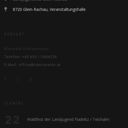
8720 Glein-Rachau, Veranstaltungshalle
KONTAKT
Manuela Schreymayer
Telefon:
+43 650 / 5604736
E-Mail:
office@steiraseitn.at
TERMINE
22
Waldfest der Landjugend Fladnitz / Teichalm
August