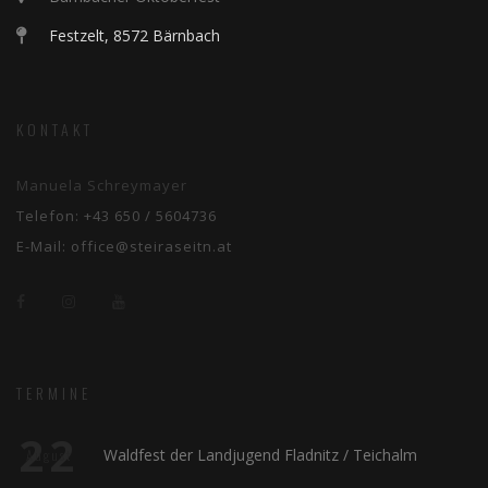
Festzelt, 8572 Bärnbach
KONTAKT
Manuela Schreymayer
Telefon:
+43 650 / 5604736
E-Mail:
office@steiraseitn.at
TERMINE
22
Waldfest der Landjugend Fladnitz / Teichalm
August