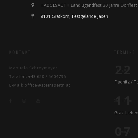
!! ABGESAGT !! Landjugendfest 30 Jahre Dorffest
8101 Gratkorn, Festgelände Jasen
KONTAKT
TERMINE
22
Manuela Schreymayer
August
Telefon:
+43 650 / 5604736
Fladnitz / 
E-Mail:
office@steiraseitn.at
11
September
Graz-Liebe
07
November