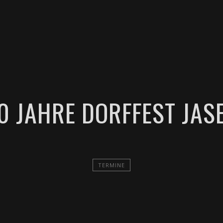
TERMINE
MUSIK
VIDEOS
DOWNLOADS
KO
0 JAHRE DORFFEST JAS
TERMINE