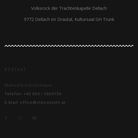
Volksrock der Trachtenkapelle Dellach
9772 Dellach im Drautal, Kultursaal GH Trunk
KONTAKT
Manuela Schreymayer
Telefon:
+43 650 / 5604736
E-Mail:
office@steiraseitn.at