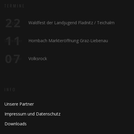
TERMINE
22
Waldfest der Landjugend Fladnitz / Teichalm
August
11
Hornbach Markteröffnung Graz-Liebenau
September
07
Volksrock
November
INFO
Unsere Partner
Impressum und Datenschutz
Downloads